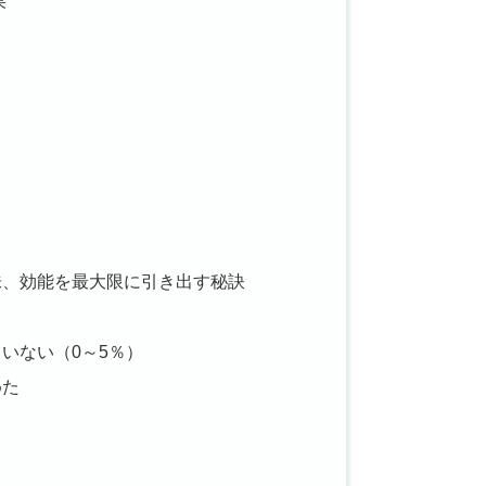
果
味、効能を最大限に引き出す秘訣
していない（0～5％）
めた