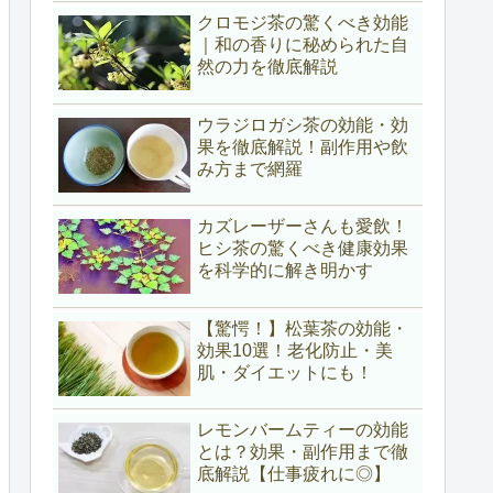
クロモジ茶の驚くべき効能
｜和の香りに秘められた自
然の力を徹底解説
ウラジロガシ茶の効能・効
果を徹底解説！副作用や飲
み方まで網羅
カズレーザーさんも愛飲！
ヒシ茶の驚くべき健康効果
を科学的に解き明かす
【驚愕！】松葉茶の効能・
効果10選！老化防止・美
肌・ダイエットにも！
レモンバームティーの効能
とは？効果・副作用まで徹
底解説【仕事疲れに◎】