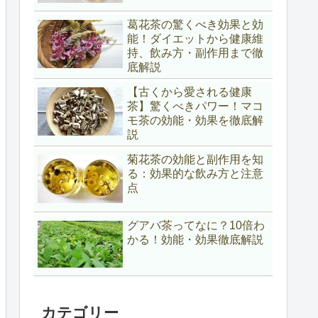
葛花茶の驚くべき効果と効
能！ダイエットから健康維
持、飲み方・副作用まで徹
底解説
【古くから愛される健康
茶】驚くべきパワー！マコ
モ茶の効能・効果を徹底解
説
菊花茶の効能と副作用を知
る：効果的な飲み方と注意
点
グアバ茶ってなに？10倍わ
かる！効能・効果徹底解説
カテゴリー