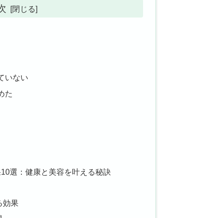
次
していない
めた
10選：健康と美容を叶える秘訣
る効果