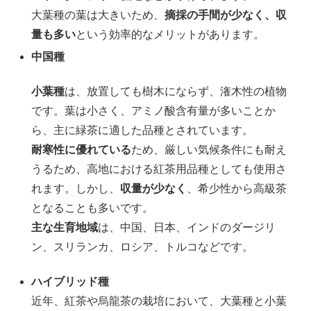
大葉種の葉は大きいため、
摘採の手間が少なく、収
量も多い
という効率的なメリットがあります。
中国種
小葉種
は、放置しても樹木にならず、潅木性の植物
です。葉は小さく、アミノ酸含有量が多いことか
ら、主に緑茶に適した品種とされています。
耐寒性に優れている
ため、厳しい気候条件にも耐え
うるため、高地における紅茶用品種としても使用さ
れます。しかし、
収量が少なく
、希少性から高級茶
となることも多いです。
主な生育地域
は、中国、日本、インドのダージリ
ン、スリランカ、ロシア、トルコなどです。
ハイブリッド種
近年、紅茶や烏龍茶の栽培において、大葉種と小葉