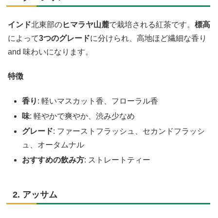
インド
北東部の
ヒマラヤ山麓
で栽培される紅茶です。
標高
によって
3つのグレード
に分けられ、高地ほど繊細な香り
and 味わいになります。
特徴
香り
: 軽いマスカット香、フローラル香
味
: 軽やかで爽やか、渋み少なめ
グレード
: ファーストフラッシュ、セカンドフラッシ
ュ、オータムナル
おすすめの飲み方
: ストレートティー
2. アッサム