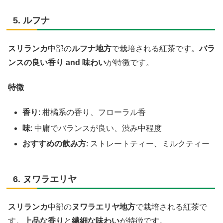
5. ルフナ
スリランカ
中部の
ルフナ地方
で栽培される紅茶です。
バラ
ンスの良い香り and 味わい
が特徴です。
特徴
香り
: 柑橘系の香り、フローラル香
味
: 中庸でバランスが良い、渋み中程度
おすすめの飲み方
: ストレートティー、ミルクティー
6. ヌワラエリヤ
スリランカ
中部の
ヌワラエリヤ地方
で栽培される紅茶で
す。
上品な香り
と
繊細な味わい
が特徴です。