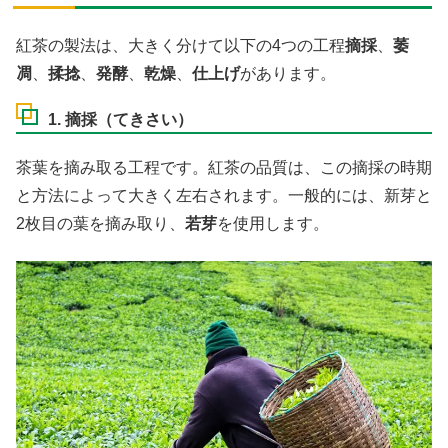
紅茶の製法は、大きく分けて以下の4つの工程
摘採
、
萎
凋
、
揉捻
、
発酵
、
乾燥
、
仕上げ
があります。
1. 摘採（てきさい）
茶葉を摘み取る工程です。紅茶の品質は、この摘採の時期
と方法によって大きく左右されます。一般的には、新芽と
2枚目の葉を摘み取り、
若芽
を使用します。