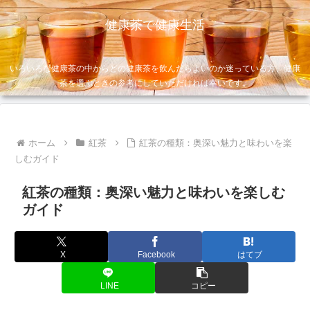
健康茶で健康生活
いろいろな健康茶の中からどの健康茶を飲んだらよいのか迷っている方、健康
茶を選ぶときの参考にしていただければ幸いです。
ホーム
紅茶
紅茶の種類：奥深い魅力と味わいを楽
しむガイド
紅茶の種類：奥深い魅力と味わいを楽しむ
ガイド
X
Facebook
はてブ
LINE
コピー