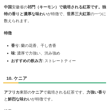
中国
安徽省の
祁門（キーモン）で栽培される紅茶です。独
特の香りと濃厚な味わい
が特徴で、
世界三大紅茶
の一つに
数えられます。
特徴
香り
: 蘭の花香、干し杏香
味
: 濃厚で力強い、渋み強め
おすすめの飲み方
: ストレートティー
10. ケニア
アフリカ
東部の
ケニア
で栽培される紅茶です。
力強い香り
と
鮮烈な味わい
が特徴です。