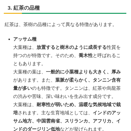
3. 紅茶の品種
紅茶は、茶樹の品種によって異なる特徴があります。
アッサム種
大葉種は、
放置すると樹木のように成長する
性質を
持つのが特徴です。そのため、
喬木性
と呼ばれるこ
ともあります。
大葉種の葉は、
一般的に小葉種よりも大きく、厚み
があります。また、
葉脈が柔らかく、タンニン含有
量が多い
のも特徴です。タンニンは、紅茶や烏龍茶
の渋みや苦味、深い味わいを生み出す成分です。
大葉種は、
耐寒性が弱いため、温暖な気候地域で栽
培
されます。主な生育地域としては、
インドのアッ
サム地方、中国雲南省、スリランカ、アフリカ、イ
ンドのダージリン低地
などが挙げられます。