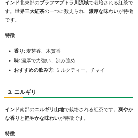
インド
北東部の
ブラフマプトラ川流域
で栽培される紅茶で
す。
世界三大紅茶
の一つに数えられ、
濃厚な味わい
が特徴
です。
特徴
香り
: 麦芽香、木質香
味
: 濃厚で力強い、渋み強め
おすすめの飲み方
: ミルクティー、チャイ
3. ニルギリ
インド
南部の
ニルギリ山地
で栽培される紅茶です。
爽やか
な香り
と
軽やかな味わい
が特徴です。
特徴