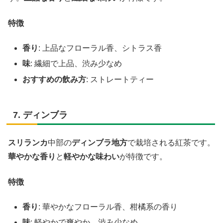
特徴
香り
: 上品なフローラル香、シトラス香
味
: 繊細で上品、渋み少なめ
おすすめの飲み方
: ストレートティー
7. ディンブラ
スリランカ
中部の
ディンブラ地方
で栽培される紅茶です。
華やかな香り
と
軽やかな味わい
が特徴です。
特徴
香り
: 華やかなフローラル香、柑橘系の香り
味
: 軽やかで爽やか、渋み少なめ