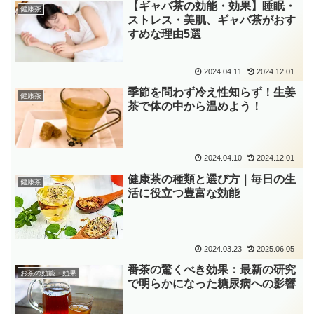
【ギャバ茶の効能・効果】睡眠・
健康茶
ストレス・美肌、ギャバ茶がおす
すめな理由5選
2024.04.11
2024.12.01
季節を問わず冷え性知らず！生姜
健康茶
茶で体の中から温めよう！
2024.04.10
2024.12.01
健康茶の種類と選び方｜毎日の生
健康茶
活に役立つ豊富な効能
2024.03.23
2025.06.05
番茶の驚くべき効果：最新の研究
お茶の効能・効果
で明らかになった糖尿病への影響